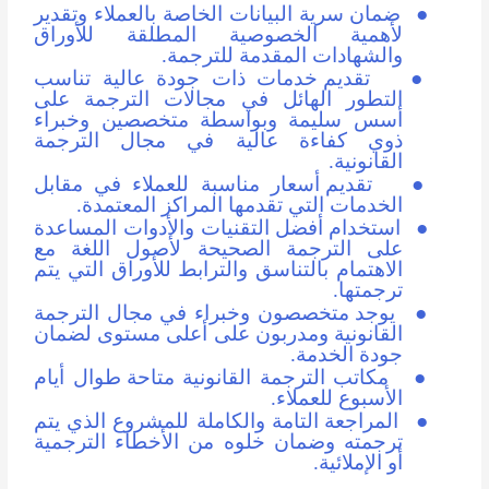
●
ضمان سرية البيانات الخاصة بالعملاء وتقدير
لأهمية الخصوصية المطلقة للأوراق
والشهادات المقدمة للترجمة.
●
تقديم خدمات ذات جودة عالية تناسب
التطور الهائل في مجالات الترجمة على
أسس سليمة وبواسطة متخصصين وخبراء
ذوي كفاءة عالية في مجال الترجمة
القانونية.
●
تقديم أسعار مناسبة للعملاء في مقابل
الخدمات التي تقدمها المراكز المعتمدة.
●
استخدام أفضل التقنيات والأدوات المساعدة
على الترجمة الصحيحة لأصول اللغة مع
الاهتمام بالتناسق والترابط للأوراق التي يتم
ترجمتها.
●
يوجد متخصصون وخبراء في مجال الترجمة
القانونية ومدربون على أعلى مستوى لضمان
جودة الخدمة.
●
مكاتب الترجمة القانونية
متاحة طوال أيام
الأسبوع للعملاء.
●
المراجعة التامة والكاملة للمشروع الذي يتم
ترجمته وضمان خلوه من الأخطاء الترجمية
أو الإملائية.