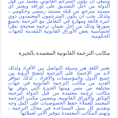
وينبغي أن يكون المترجم القانوني معتمد من قبل
الدولة من أجل التصديق على أوراقه ويعتبر أي
مستند مترجم من قِبله مستند رسمي وحكومي ،
ولذلك يجب أن يكون المترجمون المعتمدون ذوي
خبرة فائقة ومهارة في التعامل مع الترجمة بجميع
صورها وذلك من أجل ضمان ترجمة صحيحة نظراً
لحساسية بعض الأوراق القانونية المُقدمة للجهات
الحكومية.
مكاتب الترجمة القانونية المعتمدة بالجيزة
تعتبر اللغة هي وسيلة التواصل بين الأفراد ولذلك
لابد من الإعتماد على الترجمة لتتضح الرؤية بين
جميع الدول والمؤسسات والأفراد ، لذلك تتوافر
العديد من
مكاتب الترجمة القانونية
في جهات
مختلفة من مصر ومنها الجيزة التي يتوفر بها
مكاتب ترجمة معتمدة من قبل الدولة لترجمة
الوثائق والأوراق القانونية، ويتضمن مكتب الترجمة
المعتمد للعملاء حفظ الخصوصيات على أكمل وجه
وتقديم كل سبل المساعدة في مجال الترجمة ،
وتهتم المكاتب المعتمدة بتوفير الآتي لعملائها: