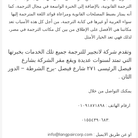
الترجمة القانونية، بالإضافة إلى الخبرة الواسعة في مجال الترجمة، كما
أنه يمتاز بضبط المصلحات القانوية ومراعاة قوائد اللغة المترجمة إليها
سواء العربية أو غيرها في كتابة الترجمة، من أجل كل هذه الأسباب تعد
مكاتبنا هي الأفضل على الإطلاق من بين كل مكاتب الترجمة في مصر،
لذلك فهي تعد الخيار الأمثل
وتقدم
شركة لانجبير للترجمة
جميع تلك الخدمات بخبرتها
التي تمتد لسنوات عديدة ويقع مقر الشركة بشارع
فيصل الرئيسى ٢٧١ شارع فيصل -برج الشرطة – الدور
الثان .
يمكنك التواصل من خلال
ارقام الهاتف : ٠١٠٩١٨٧١٨٩٨
:٠١٥٥٤٣٩٠٦٨٣
او عن طريق الايميل : info@langpaircorp.com