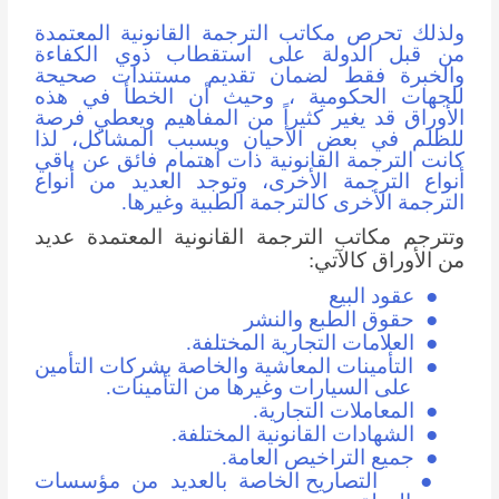
ولذلك تحرص مكاتب الترجمة القانونية المعتمدة
من قبل الدولة على استقطاب ذوي الكفاءة
والخبرة فقط لضمان تقديم مستندات صحيحة
للجهات الحكومية ، وحيث أن الخطأ في هذه
الأوراق قد يغير كثيراً من المفاهيم ويعطي فرصة
للظلم في بعض الأحيان ويسبب المشاكل، لذا
كانت الترجمة القانونية ذات اهتمام فائق عن باقي
أنواع الترجمة الأخرى، وتوجد العديد من أنواع
الترجمة الأخرى كالترجمة الطبية وغيرها.
وتترجم مكاتب الترجمة القانونية المعتمدة عديد
من الأوراق كالآتي:
●
عقود البيع
●
حقوق الطبع والنشر
●
العلامات التجارية المختلفة.
●
التأمينات المعاشية والخاصة بشركات التأمين
على السيارات وغيرها من التأمينات.
●
المعاملات التجارية.
●
الشهادات القانونية المختلفة.
●
جميع التراخيص العامة.
●
التصاريح الخاصة بالعديد من مؤسسات