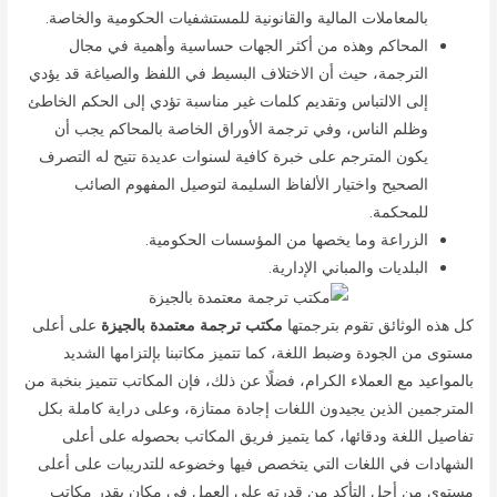
بالمعاملات المالية والقانونية للمستشفيات الحكومية والخاصة.
المحاكم وهذه من أكثر الجهات حساسية وأهمية في مجال
الترجمة، حيث أن الاختلاف البسيط في اللفظ والصياغة قد يؤدي
إلى الالتباس وتقديم كلمات غير مناسبة تؤدي إلى الحكم الخاطئ
وظلم الناس، وفي ترجمة الأوراق الخاصة بالمحاكم يجب أن
يكون المترجم على خبرة كافية لسنوات عديدة تتيح له التصرف
الصحيح واختيار الألفاظ السليمة لتوصيل المفهوم الصائب
للمحكمة.
الزراعة وما يخصها من المؤسسات الحكومية.
البلديات والمباني الإدارية.
كل هذه الوثائق تقوم بترجمتها
مكتب ترجمة معتمدة بالجيزة
على أعلى
مستوى من الجودة وضبط اللغة، كما تتميز مكاتبنا بإلتزامها الشديد
بالمواعيد مع العملاء الكرام، فضلًا عن ذلك، فإن المكاتب تتميز بنخبة من
المترجمين الذين يجيدون اللغات إجادة ممتازة، وعلى دراية كاملة بكل
تفاصيل اللغة ودقائها، كما يتميز فريق المكاتب بحصوله على أعلى
الشهادات في اللغات التي يتخصص فيها وخضوعه للتدريبات على أعلى
مستوى من أجل التأكد من قدرته على العمل في مكان بقدر مكاتب