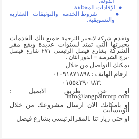
الدولة.
●
الإفادات المختلفة.
●
شروط الخدمة والتوثيقات العقارية
والتسويقية.
وتقدم
جميع تلك الخدمات
شركة لانجبير للترجمة
بخبرتها التي تمتد لسنوات عديدة ويقع مقر
الشركة
بشارع فيصل الرئيسى ٢٧١ شارع فيصل
-برج الشرطة – الدور الثان .
يمكنك التواصل من خلال
ارقام الهاتف : ٠١٠٩١٨٧١٨٩٨
:٠١٥٥٤٣٩٠٦٨٣
او عن طريق الايميل :
info@langpaircorp.com
او بامكانك الان ارسال مشروعك من خلال
الويبسايت
او حتى زياراتنا بالمقرالرئيسي بشارع فيصل