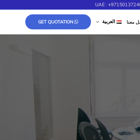
UAE : +97150137240
العربية
ل معنا
GET QUOTATION