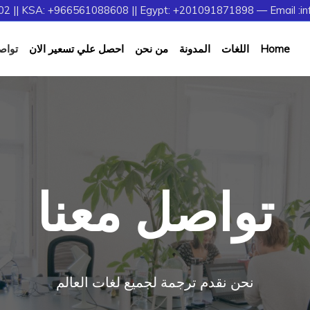
2 || KSA: +966561088608 || Egypt: +201091871898 — Email :in
Home
اللغات
المدونة
من نحن
احصل علي تسعير الان
تواص
تواصل معنا
نحن نقدم ترجمة لجميع لغات العالم