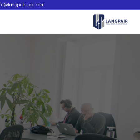
fo@langpaircorp.com