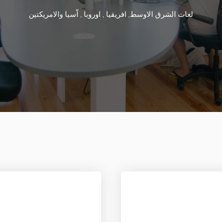
لغات الشرق الاوسط, افريقيا , اوروبا , اّسيا والامريكتين