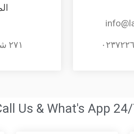
ال
info@l
٢٧١ شارع الملك فيصل
all Us & What's App 24