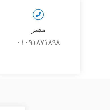
مصر
٠١٠٩١٨٧١٨٩٨