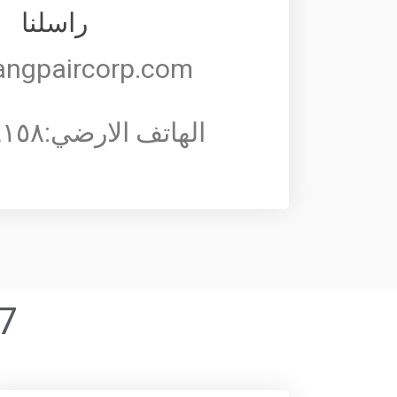
راسلنا
angpaircorp.com
الهاتف الارضي:٠٢٣٧٢٢٦١٥٨
/7