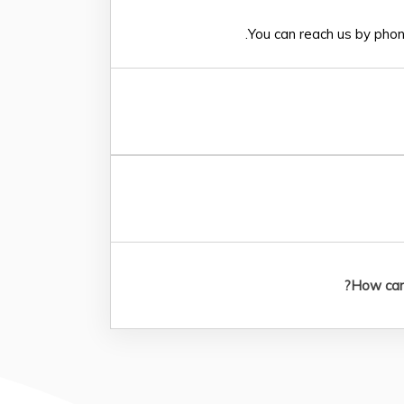
.
You can reach us by phon
How can 